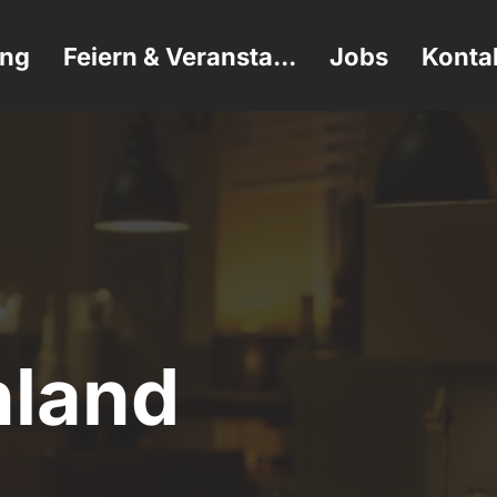
ung
Feiern & Veransta...
Jobs
Konta
hland