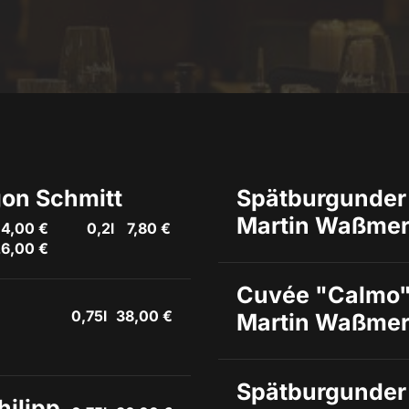
gon Schmitt
Spätburgunder 
Martin Waßme
4,00 €
0,2l
7,80 €
6,00 €
Cuvée "Calmo" 
0,75l
38,00 €
Martin Waßme
Spätburgunder 
ilipp 