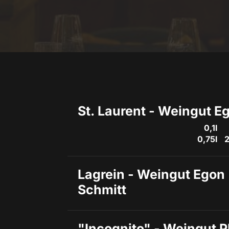
St. Laurent - Weingut E
0,1l
0,75l
2
Lagrein - Weingut Egon 
Schmitt
"Incognito" - Weingut Ph