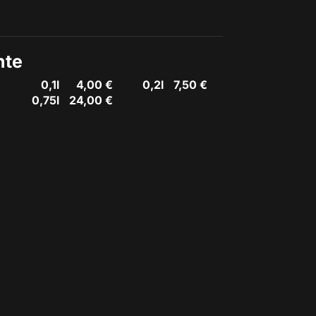
nte
0,1l
4,00 €
0,2l
7,50 €
0,75l
24,00 €