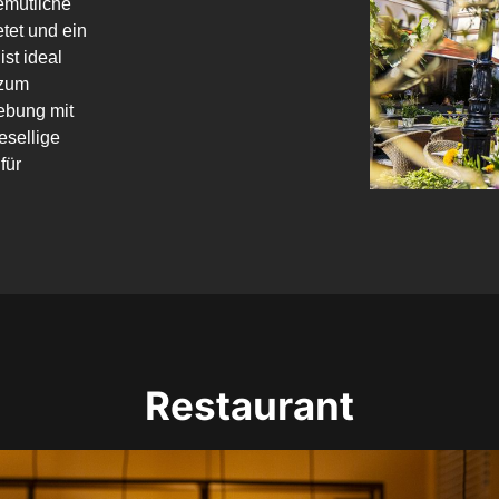
mütliche

tet und ein

st ideal

zum

ebung mit

sellige

ür

Restaurant